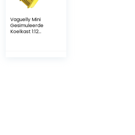
Vaguelly Mini
Gesimuleerde
Koelkast 1:12
Miniatuur Houten
Koelkastmodel
Miniatuur
Meubelornament
Mini
Meubelkoelkast
Kinderen Spelen
Fantasiespeelgoed
Micro-scène
Poppenhuis
Ornamenten