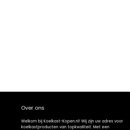
Over ons
Welkom bij Koelkast-Kopen.nl! Wij zijn uw adres voor
koelkastproducten van topkwaliteit. Met een