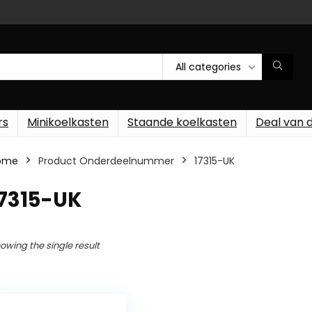
All categories
rs
Minikoelkasten
Staande koelkasten
Deal van 
ome
Product Onderdeelnummer
‎17315-UK
17315-UK
owing the single result