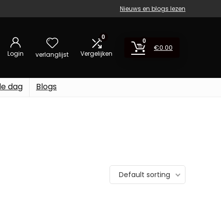
Nieuws en blogs lezen
0
0
€
0.00
Login
Vergelijken
verlanglijst
de dag
Blogs
Default sorting