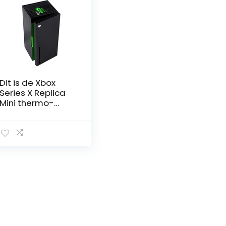
Dit is de Xbox
Series X Replica
Mini thermo-
elektrische koeler
gemaakt door
Ukonic! De
gestroomlijnde
matzwarte toren
biedt plaats aan
maximaal 12
blikjes van je
favoriete drank
en met twee
deurvakken weet
je zeker dat je