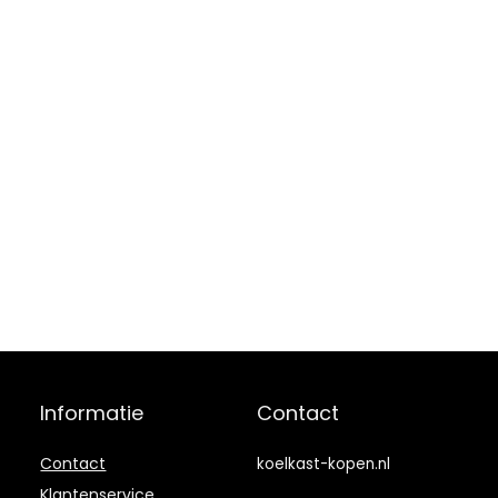
favoriete snacks
op peil zijn. Met
LED’s en
oppervlaktekenm
erken die zijn
ontworpen om
eruit te zien als
de Xbox Series X
zullen je vrienden
versteld staan!
Voed uw dromen
– inclusief
voedingskabels
en een USB-poort
om uw apparaten
op te laden. Dit
product is een
door een
Informatie
Contact
ventilator
aangedreven
thermo-
Contact
koelkast-kopen.nl
elektrische
Klantenservice