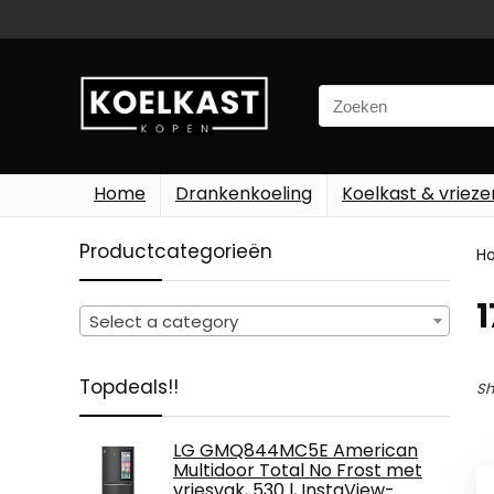
Search
for:
Home
Drankenkoeling
Koelkast & vrieze
Productcategorieën
H
‎
Select a category
Topdeals!!
Sh
LG GMQ844MC5E American
Multidoor Total No Frost met
vriesvak, 530 l, InstaView-