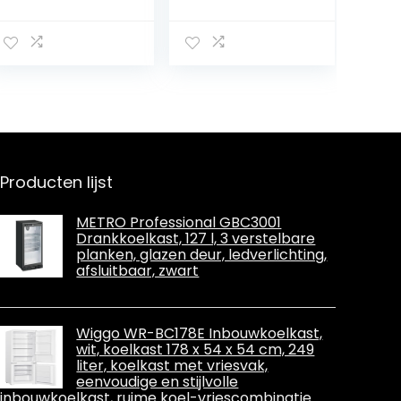
koelkast van 4
vrijstaand,
liter,
zwart, rechts,
minikoelkast
tafel, 67 l, 42 dB
met koeling en
verwarming,
koelbox voor in
de auto voor
cosmetica,
ruimte voor 6
blikjes, wit, 220
Producten lijst
V/12 V
METRO Professional GBC3001
Drankkoelkast, 127 l, 3 verstelbare
planken, glazen deur, ledverlichting,
afsluitbaar, zwart
Wiggo WR-BC178E Inbouwkoelkast,
wit, koelkast 178 x 54 x 54 cm, 249
liter, koelkast met vriesvak,
eenvoudige en stijlvolle
inbouwkoelkast, ruime koel-vriescombinatie