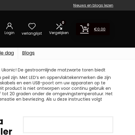
Nieuws en blogs lezen
0
0
€
0.00
Login
Vergelijken
verlanglijst
de dag
Blogs
or Ukonic! De gestroomlijnde matzwarte toren biedt
peil zijn. Met LED’s en oppervlaktekenmerken die zijn
ingskabels en een USB-poort om uw apparaten op te
Dit product is niet ontworpen voor continu gebruik en
f tot 20 graden onder de omgevingstemperatuur. Het
atie en bevriezing. Als u deze instructies volgt
a
ler