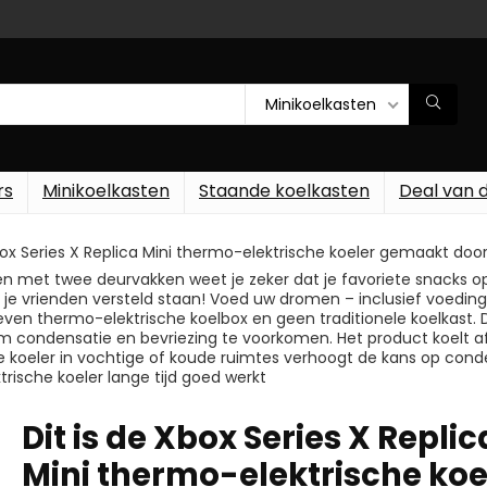
Minikoelkasten
rs
Minikoelkasten
Staande koelkasten
Deal van 
Xbox Series X Replica Mini thermo-elektrische koeler gemaakt do
 en met twee deurvakken weet je zeker dat je favoriete snacks op 
en je vrienden versteld staan! Voed uw dromen – inclusief voed
even thermo-elektrische koelbox en geen traditionele koelkast. 
 condensatie en bevriezing te voorkomen. Het product koelt a
koeler in vochtige of koude ruimtes verhoogt de kans op condens
rische koeler lange tijd goed werkt
Dit is de Xbox Series X Replic
Mini thermo-elektrische koe