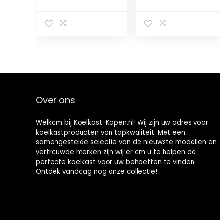
447 mm, ruimte
Skincare
slechts 0,22 m²,
Koelkast – Met
micro-vriesvak,
Spiegel en
Vario Box, 7
Verlichting –
temperatuurreg
Make-up
elniveaus,
Koelkast – Zwart
geluidsarm,
– Cosmetica – 4
zwart
Liter
Over ons
Welkom bij Koelkast-Kopen.nl! Wij zijn uw adres voor
koelkastproducten van topkwaliteit. Met een
samengestelde selectie van de nieuwste modellen en
vertrouwde merken zijn wij er om u te helpen de
perfecte koelkast voor uw behoeften te vinden.
Ontdek vandaag nog onze collectie!