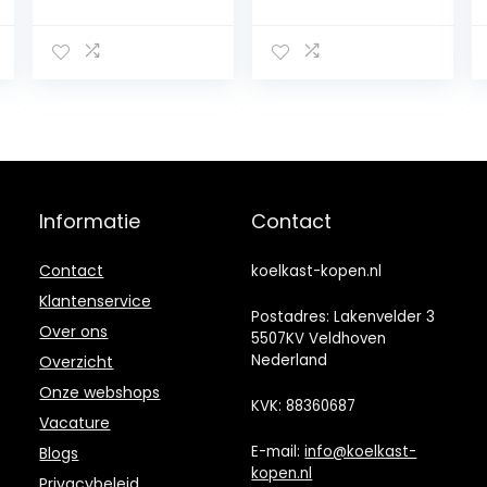
Minibar, Stil, 22
Klein,60L totale
DB, Afsluitbaar,
capaciteit.met 2
Slaapkamer,
planken & 1
Afneembare
laden,86.8×45.5
deurstop, ca. 4
cm,172kWh/jaar,
tot 16 °C, Hoogte
LED-licht,stille
57 cm,
koelkast met
Binnenverlichtin
vriesvak 35db
g
Informatie
Contact
Contact
koelkast-kopen.nl
Klantenservice
Postadres: Lakenvelder 3
Over ons
5507KV Veldhoven
Nederland
Overzicht
Onze webshops
KVK: 88360687
Vacature
E-mail:
info@koelkast-
Blogs
kopen.nl
Privacybeleid