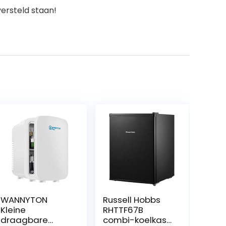
versteld staan!
WANNYTON
Russell Hobbs
Kleine
RHTTF67B
draagbare
combi-koelkast,