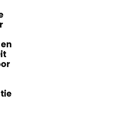
e
r
 en
it
oor
tie