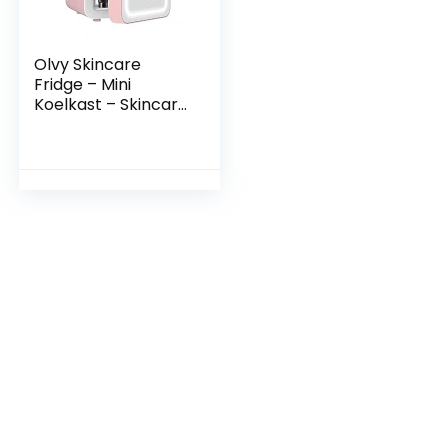
Olvy Skincare
Fridge – Mini
Koelkast – Skincare
Koelkast – Met
Spiegel en
Verlichting – Make-
up Koelkast – Roze
– Cosmetica – 4
Liter