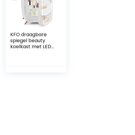
KFO draagbare
spiegel beauty
koelkast met LED
verlichting, 6 liter
draagbare mini
koelkast, 4 liter /6
blikjes met 3 LED
spiegel verlichting
modes voor
cosmetische