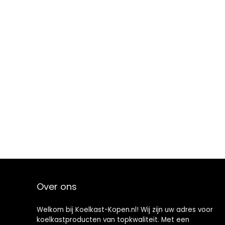
Over ons
Welkom bij Koelkast-Kopen.nl! Wij zijn uw adres voor
koelkastproducten van topkwaliteit. Met een