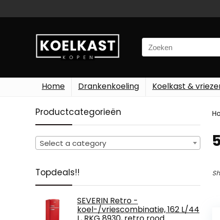
Search
for:
Home
Drankenkoeling
Koelkast & vrieze
Productcategorieën
H
‎
Select a category
Topdeals!!
Sh
SEVERIN Retro -
koel-/vriescombinatie, 162 L/44
L, RKG 8930, retro rood