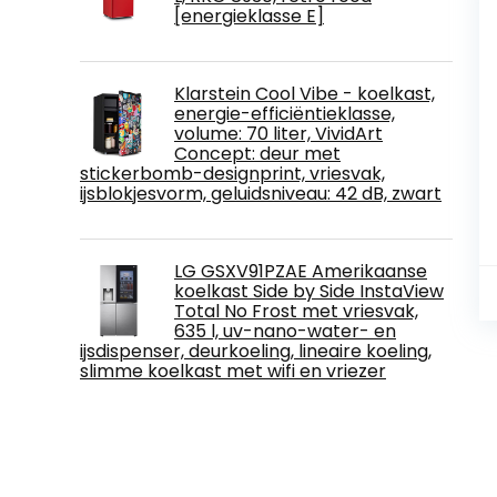
[energieklasse E]
Klarstein Cool Vibe - koelkast,
energie-efficiëntieklasse,
volume: 70 liter, VividArt
Concept: deur met
stickerbomb-designprint, vriesvak,
ijsblokjesvorm, geluidsniveau: 42 dB, zwart
LG GSXV91PZAE Amerikaanse
koelkast Side by Side InstaView
Total No Frost met vriesvak,
635 l, uv-nano-water- en
ijsdispenser, deurkoeling, lineaire koeling,
slimme koelkast met wifi en vriezer