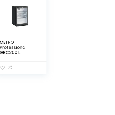
METRO
Professional
GBC3001
Drankkoelkast, 127
l, 3 verstelbare
planken, glazen
deur,
ledverlichting,
afsluitbaar, zwart