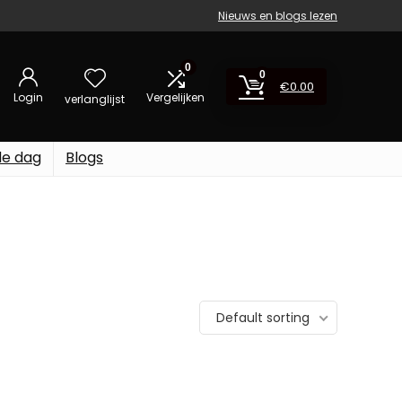
Nieuws en blogs lezen
0
0
€
0.00
Login
Vergelijken
verlanglijst
de dag
Blogs
Default sorting