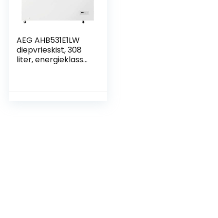
AEG AHB531E1LW
diepvrieskist, 308
liter, energieklasse
E, Low Frost, minder
ijsvorming,
temperatuuralarm,
wielen