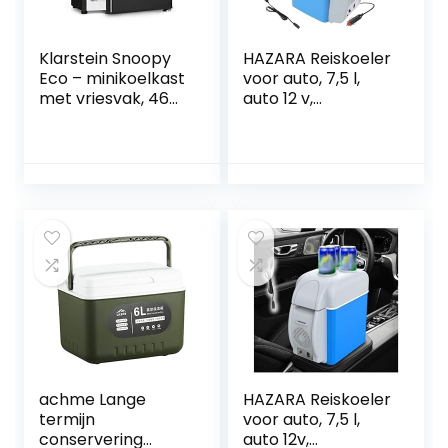
Klarstein Snoopy
HAZARA Reiskoeler
Eco – minikoelkast
voor auto, 7,5 l,
met vriesvak, 46
auto 12 v,
liter inhoud, 4 liter
geluidsarme
vriesvak, 41dB stil,
koelbox voor auto,
energiebesparend,
met koel- en
zwart
verwarmingsfuncti
e, elektrische Rv-
koelkast,
autokoelkast,
geschikt voor
reizen
achme Lange
HAZARA Reiskoeler
termijn
voor auto, 7,5 l,
conservering
auto 12v,