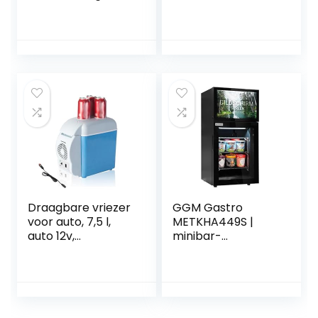
ijsbox |
geluidsarme
Hoogwaardige
thermo-
ijskist lunchbox |
elektrische koeler,
Heavy Duty hoge
met koel- en
capaciteit ijsbox
verwarmingsfuncti
voor uitstapjes
e
picknick strand
vrachtwagenkoele
werk feest
r, gebruikt om
dranken, snacks
op te slaan
Draagbare vriezer
GGM Gastro
voor auto, 7,5 l,
METKHA449S |
auto 12v,
minibar-
geluidsarme mini-
diepvrieskast –
koelkast, met
460 mm – 1 glazen
koel- en
deur & ingebouwd
verwarmingsfuncti
19 inch lcd-display
e, mini-