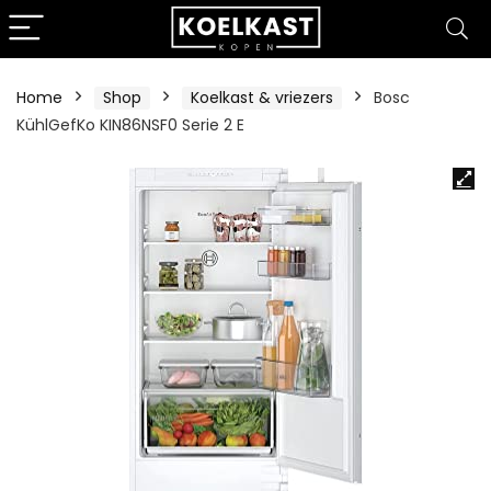
Home
Shop
Koelkast & vriezers
Bosc
KühlGefKo KIN86NSF0 Serie 2 E