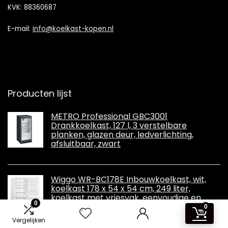
KVK: 88360687
E-mail:
info@koelkast-kopen.nl
Producten lijst
METRO Professional GBC3001
Drankkoelkast, 127 l, 3 verstelbare
planken, glazen deur, ledverlichting,
afsluitbaar, zwart
Wiggo WR-BC178E Inbouwkoelkast, wit,
koelkast 178 x 54 x 54 cm, 249 liter,
koelkast met vriesvak, eenvoudige en
0
stijlvolle inbouwkoelkast, ruime koel-
0
vriescombinatie
Vergelijken