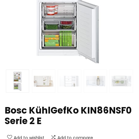
Bosc KühlGefKo KIN86NSF0
Serie 2 E
Add to wishlist
Add to compare