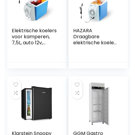
Elektrische koelers
HAZARA
voor kamperen,
Draagbare
7,5L, auto 12v,
elektrische koeler,
geluidsarme mini-
7,5 l, auto 12v,
autoverwarming,
geluidsarme
met koel- en
vrachtwagenkoelk
verwarmingsfuncti
ast, met koel- en
e, autokoelkast,
verwarmingsfuncti
geschikt voor
e, plug-in
reizen
autokoeler, coole
geschenken voor
auto
Klarstein Snoopy
GGM Gastro