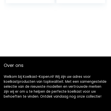
verwarmingsfuncti
e, mini-
autoverwarming,
gebruikt om
dranken, snacks
op te slaan
Over ons
Welkom bij Koelkast-Kopen.nl! Wij zijn uw adres voor
koelkastproducten van topkwaliteit. Met een samengestelde
selectie van de nieuwste modellen en vertrouwde merken
zijn wij er om u te helpen de perfecte koelkast voor uw
behoeften te vinden. Ontdek vandaag nog onze collectie!