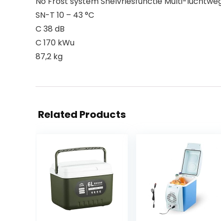
No Frost system Snelvriesfunctie Multi-luchtw
SN-T 10 – 43 °C
C 38 dB
C 170 kWu
87,2 kg
Related Products