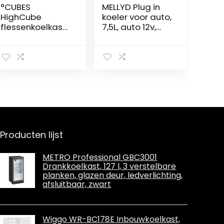
°CUBES
MELLYD Plug in
HighCube
koeler voor auto,
flessenkoelkast
7,5L, auto 12v,
Coca-Cola/F /
geluidsarme
84,5 cm hoogte
draagbare
/ 104 kWh/jaar /
mini-koelkast,
115 L koelvak
met koel- en
verwarmingsfun
ctie electische
koeler,
autokoelkast
geschikt voor
reizen
Producten lijst
METRO Professional GBC3001
Drankkoelkast, 127 l, 3 verstelbare
planken, glazen deur, ledverlichting,
afsluitbaar, zwart
Wiggo WR-BC178E Inbouwkoelkast,