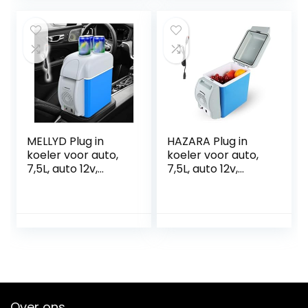
e, draagbare
koelkast, coole
geschenken voor
auto
MELLYD Plug in
HAZARA Plug in
koeler voor auto,
koeler voor auto,
7,5L, auto 12v,
7,5L, auto 12v,
geluidsarme
geluidsarme mini-
draagbare mini-
koelkast, met
koelkast, met
koel- en
koel- en
verwarmingsfuncti
verwarmingsfuncti
e, koelbox voor
e electische
auto, voor alle 12V-
koeler,
voertuigen
autokoelkast
geschikt voor
Over ons
reizen