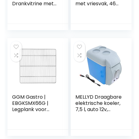
Drankvitrine met
met vriesvak, 46
dubbele deur, Full
liter inhoud, 4 liter
Black
vriesvak, 41dB stil,
energiebesparend,
zwart
GGM Gastro |
MELLYD Draagbare
EBGKSMX66G |
elektrische koeler,
Legplank voor
7,5 l, auto 12v,
drankkoelkast –
geluidsarme kleine
Grijs
koeler voor auto,
met koel- en
verwarmingsfuncti