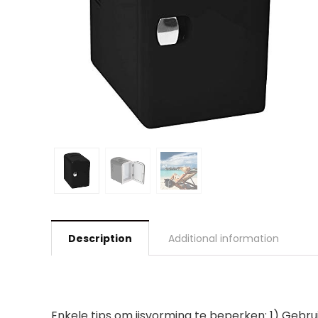
Description
Additional information
Enkele tips om ijsvorming te beperken: 1) Gebrui