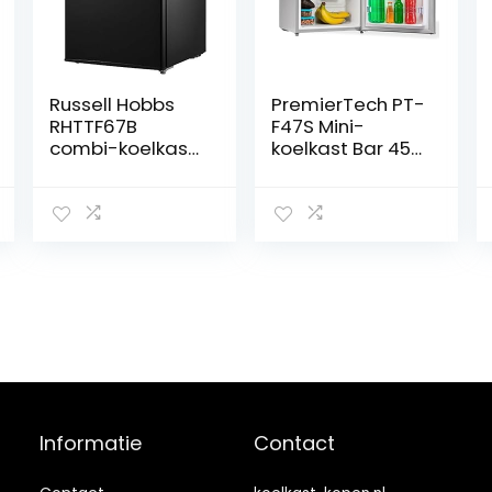
Russell Hobbs
PremierTech PT-
RHTTF67B
F47S Mini-
combi-koelkast,
koelkast Bar 45 l,
vrijstaand,
kleine koelkast,
zwart, rechts,
grijs, roestvrij
tafel, 67 l, 42 dB
staal, voor thuis,
kantoor,
energieklasse E,
zilver,
PremierTech PT-
F47S
Informatie
Contact