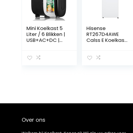
Mini Koelkast 5
Hisense
Liter / 6 Blikken |
RT267D4AWE
USB+AC+DC |
Calss E Koelkast
Stille,
met twee
draagbare en
deuren, inhoud
compacte
206 l, hoogte 143
modus | Kleine
cm, lade voor
koelkast voor
groenten en
slaapkamers,
fruit, led-
auto’s, kantoren,
verlichting,
huidverzorging,
omkeerbare
reizen (zwart)
deuren, stil 40
dBA, wit
Over ons