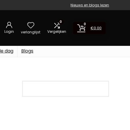
Nieuws en blogs lezen
0
0
€
0.00
Login
Vergelijken
verlanglijst
de dag
Blogs