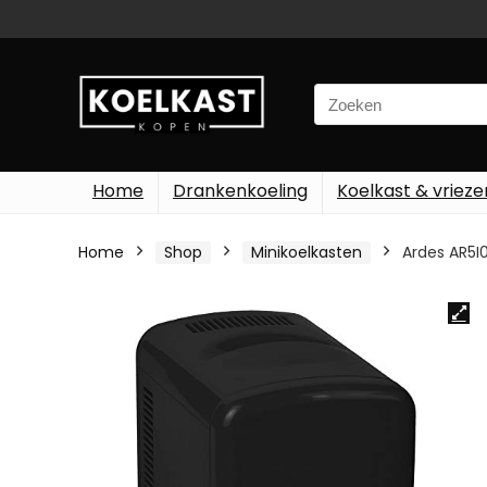
Search
for:
Home
Drankenkoeling
Koelkast & vrieze
Home
Shop
Minikoelkasten
Ardes AR5I0