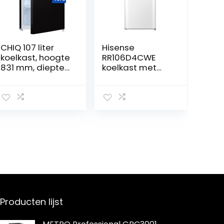
CHIQ 107 liter
Hisense
koelkast, hoogte
RR106D4CWE
831 mm, diepte
koelkast met
447 mm, ruimte
één deur,
slechts 0,22 m²,
tafelblad,
micro-vriesvak,
vriezer, klasse E,
Vario Box, 7
capaciteit 82 l
temperatuurreg
met 87 cm
elniveaus,
hoogte, vriezer,
geluidsarm,
fruit- en
zwart
groenteschoene
n, stil 36 dBA, wit
Producten lijst