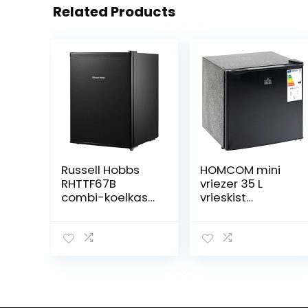
Related Products
Russell Hobbs
HOMCOM mini
RHTTF67B
vriezer 35 L
combi-koelkast,
vrieskist
vrijstaand,
elektrisch
zwart, rechts,
vrijstaande mini
tafel, 67 l, 42 dB
vrieskist mini
koelkast -14 tot
-24 ℃ 5-
standen
temperatuurreg
eling