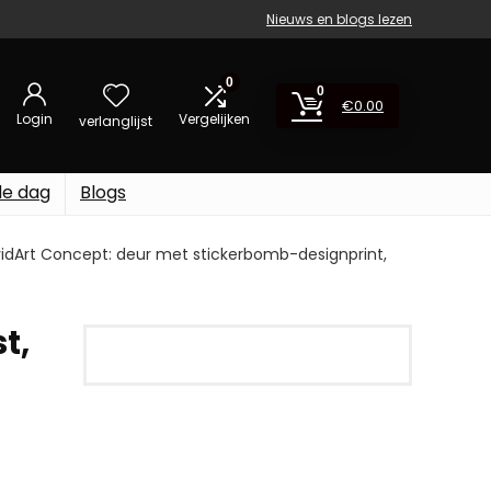
Nieuws en blogs lezen
0
0
€
0.00
Login
Vergelijken
verlanglijst
de dag
Blogs
 VividArt Concept: deur met stickerbomb-designprint,
t,