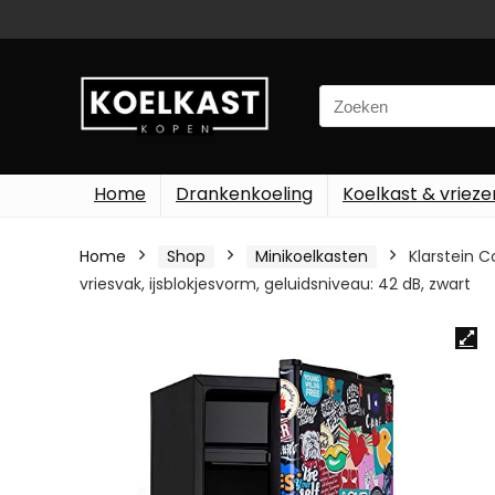
Search
for:
Home
Drankenkoeling
Koelkast & vrieze
Home
Shop
Minikoelkasten
Klarstein C
vriesvak, ijsblokjesvorm, geluidsniveau: 42 dB, zwart