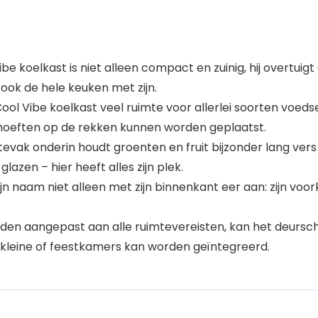
lkast is niet alleen compact en zuinig, hij overtuigt ook 
ook de hele keuken met zijn.
 Cool Vibe koelkast veel ruimte voor allerlei soorten voed
ehoeften op de rekken kunnen worden geplaatst.
evak onderin houdt groenten en fruit bijzonder lang vers
azen – hier heeft alles zijn plek.
ijn naam niet alleen met zijn binnenkant eer aan: zijn voo
den aangepast aan alle ruimtevereisten, kan het deursc
in kleine of feestkamers kan worden geïntegreerd.