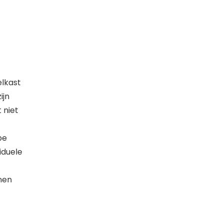
lkast
ijn
t niet
be
iduele
nen