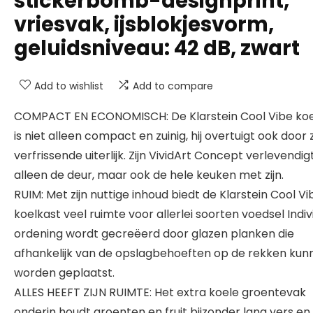
stickerbomb-designprint,
vriesvak, ijsblokjesvorm,
geluidsniveau: 42 dB, zwart
Add to wishlist
Add to compare
COMPACT EN ECONOMISCH: De Klarstein Cool Vibe koe
is niet alleen compact en zuinig, hij overtuigt ook door z
verfrissende uiterlijk. Zijn VividArt Concept verlevendig
alleen de deur, maar ook de hele keuken met zijn.
RUIM: Met zijn nuttige inhoud biedt de Klarstein Cool Vi
koelkast veel ruimte voor allerlei soorten voedsel Indiv
ordening wordt gecreëerd door glazen planken die
afhankelijk van de opslagbehoeften op de rekken kun
worden geplaatst.
ALLES HEEFT ZIJN RUIMTE: Het extra koele groentevak
onderin houdt groenten en fruit bijzonder lang vers en