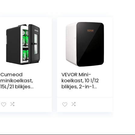
Cumeod
VEVOR Mini-
minikoelkast,
koelkast, 10 l/12
15L/21 blikjes
blikjes, 2-in-1
330ml
kleine koelkast,
minikoelkast
koel- en
voor de kamer,
verwarmingsfun
12V DC/220V AC
ctie, minibar,
kleine koelkast
drankkoelkast 9
met warmte-
V DC/220 V AC,
en koelfunctie
mini-koelkast
voor voedsel,
voor kantoren