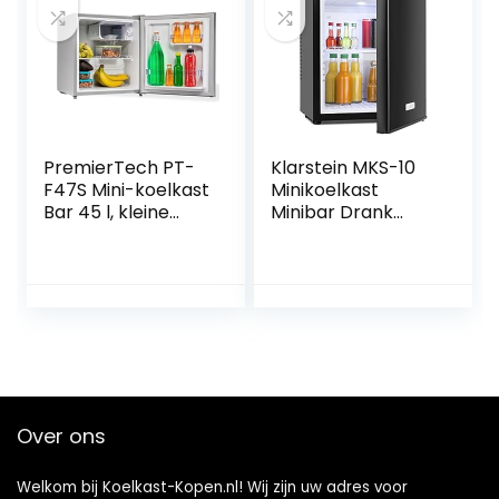
slaapkamer/auto/
reizen/drankjes/fr
uit, zwart
PremierTech PT-
Klarstein MKS-10
F47S Mini-koelkast
Minikoelkast
Bar 45 l, kleine
Minibar Drank
koelkast, grijs,
Koelkast (19 liter
roestvrij staal, voor
volume, 0 dB,
thuis, kantoor,
geruisloze werking,
energieklasse E,
binnenverlichting)
zilver,
zwart
PremierTech PT-
F47S
Over ons
Welkom bij Koelkast-Kopen.nl! Wij zijn uw adres voor