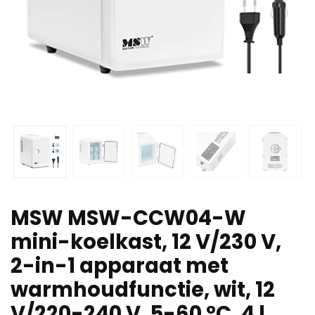
MSW MSW-CCW04-W
mini-koelkast, 12 V/230 V,
2-in-1 apparaat met
warmhoudfunctie, wit, 12
V/220-240 V, 5-60 °C, 4 l,