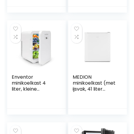
2kWh/jaar,LED
capaciteit 82 l met
Licht,Premium
87 cm hoogte,
Zwart,voor
vriezer, fruit- en
Keuken,Kantoor,Sl
groenteschoenen,
aapkamer,Hotels
stil 36 dBA, wit
en Kleine
Appartementen
Enventor
MEDION
minikoelkast 4
minikoelkast (met
liter, kleine
ijsvak, 41 liter
draagbare
inhoud, klein, in
koelkast, 6 blikjes,
hoogte
mini cosmetische
verstelbare poten,
koelkasten voor
voor ijsdrankjes,
koeler en warmer,
verwisselbaar
mini kleine
deurscharnier,
koelkast voor
MD37724) wit