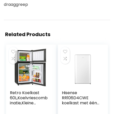
draaggreep
Related Products
Retro Koelkast
Hisense
60L,Koelvriescomb
RR106D4CWE
inatie,Kleine
koelkast met één
Koelkast
deur, tafelblad,
Stil,86.8×45.5cm,17
vriezer, klasse E,