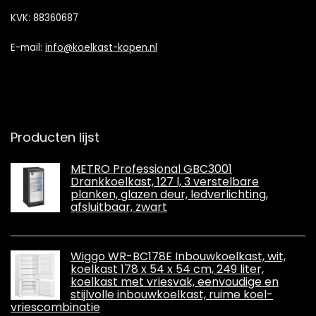
KVK: 88360687
E-mail:
info@koelkast-kopen.nl
Producten lijst
METRO Professional GBC3001
Drankkoelkast, 127 l, 3 verstelbare
planken, glazen deur, ledverlichting,
afsluitbaar, zwart
Wiggo WR-BC178E Inbouwkoelkast, wit,
koelkast 178 x 54 x 54 cm, 249 liter,
koelkast met vriesvak, eenvoudige en
stijlvolle inbouwkoelkast, ruime koel-
vriescombinatie