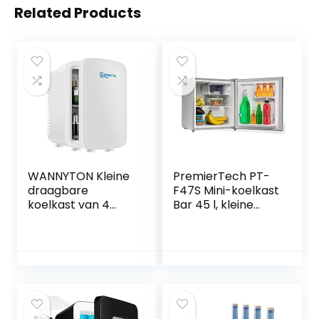
Related Products
WANNYTON Kleine
PremierTech PT-
draagbare
F47S Mini-koelkast
koelkast van 4
Bar 45 l, kleine
liter, minikoelkast
koelkast, grijs,
met koeling en
roestvrij staal, voor
verwarming,
thuis, kantoor,
koelbox voor in de
energieklasse E,
auto voor
zilver,
cosmetica, ruimte
PremierTech PT-
voor 6 blikjes, wit,
F47S
220 V/12 V