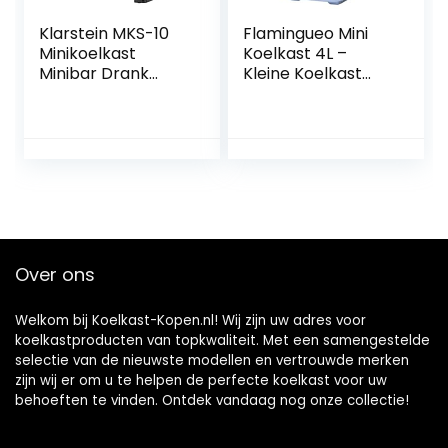
Klarstein MKS-10
Flamingueo Mini
Minikoelkast
Koelkast 4L –
Minibar Drank
Kleine Koelkast
Koelkast (19 liter
12V/220V,
volume, 0 dB,
Cosmetische
geruisloze werking,
Koelkast, Warm en
binnenverlichting)
Koud Functie,
zwart
Skincare Fridge,
Minikoelkast
Slaapkamer
Over ons
Welkom bij Koelkast-Kopen.nl! Wij zijn uw adres voor
koelkastproducten van topkwaliteit. Met een samengestelde
selectie van de nieuwste modellen en vertrouwde merken
zijn wij er om u te helpen de perfecte koelkast voor uw
behoeften te vinden. Ontdek vandaag nog onze collectie!