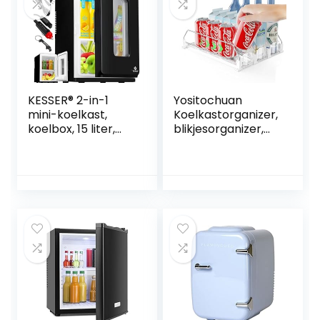
KESSER® 2-in-1
Yositochuan
mini-koelkast,
Koelkastorganizer,
koelbox, 15 liter,
blikjesorganizer,
koel- en
blikhouder,
verwarmingsfuncti
koelkast,
e, draagbaar AC
blikdispenser,
DC 220-240 V/12 V
koelkast,
stopcontact en
drankhouder,
sigarettenaanstek
koelkast, ABS-
er, warmhoudbox,
materiaal,
mini-thermobox,
drankdispenser,
auto, kantoor,
wit, 31 x 25 cm
kamer, camping,
tuin