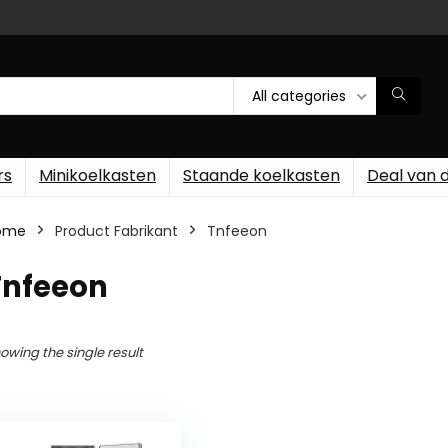
All categories
rs
Minikoelkasten
Staande koelkasten
Deal van 
ome
Product Fabrikant
‎Tnfeeon
Tnfeeon
owing the single result