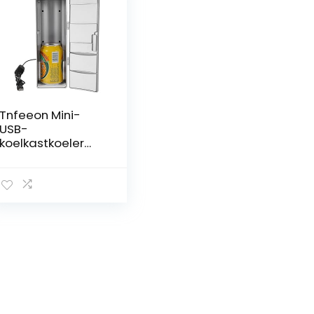
Tnfeeon Mini-
USB-
koelkastkoeler
Gadget
draagbare
koelkast met
vriesvak
Compacte
tafeldrinkblikjes
voor op tafel,
koelere, warmere
koelkast voor
thuis en op
kantoor, voor op
reis, auto, thuis en