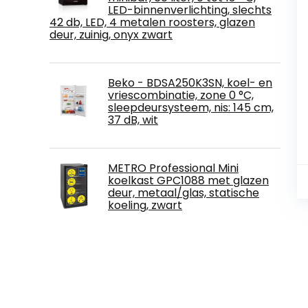
LED-binnenverlichting, slechts
42 db, LED, 4 metalen roosters, glazen
deur, zuinig, onyx zwart
Beko - BDSA250K3SN, koel- en
vriescombinatie, zone 0 °C,
sleepdeursysteem, nis: 145 cm,
37 dB, wit
METRO Professional Mini
koelkast GPC1088 met glazen
deur, metaal/glas, statische
koeling, zwart