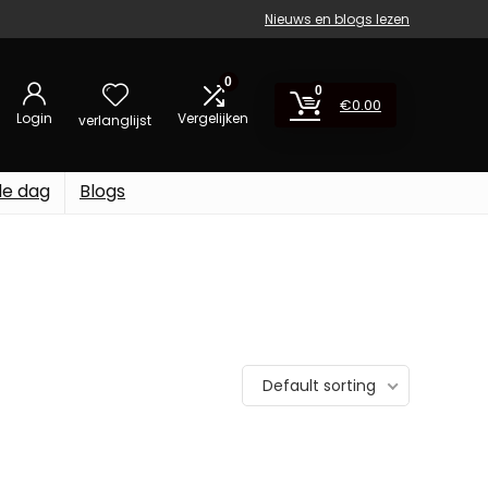
Nieuws en blogs lezen
0
0
€
0.00
Login
Vergelijken
verlanglijst
de dag
Blogs
Default sorting