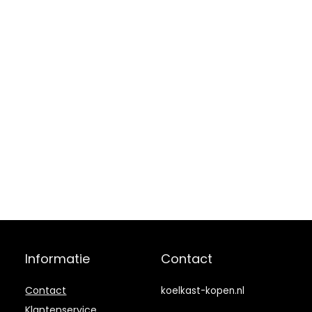
op kantoor
Informatie
Contact
Contact
koelkast-kopen.nl
Klantenservice