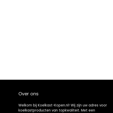
Over ons
Welkom bij Koelkast-Kopen.nl! Wij zijn uw adres voor
koelkastproducten van topkwaliteit. Met een