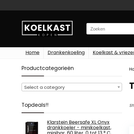
Search
for:
Home
Drankenkoeling
Koelkast & vrieze
Productcategorieën
H
‎
Select a category
Topdeals!!
Sh
Klarstein Beersafe XL Onyx
drankkoeler - minikoelkast,
minibar, 60 liter, 0 tot 13 ° C,