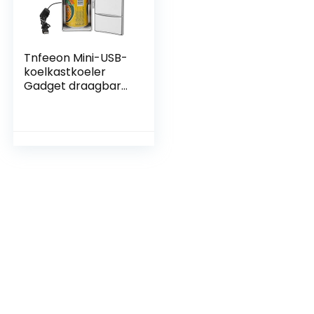
Tnfeeon Mini-USB-
koelkastkoeler
Gadget draagbare
koelkast met
vriesvak Compacte
tafeldrinkblikjes
voor op tafel,
koelere, warmere
koelkast voor thuis
en op kantoor, voor
op reis, auto, thuis
en op kantoor