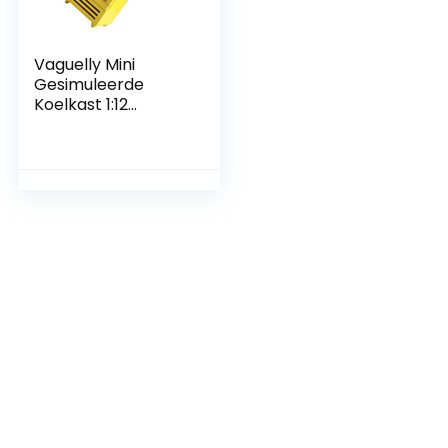
Vaguelly Mini
Gesimuleerde
Koelkast 1:12
Miniatuur Houten
Koelkastmodel
Miniatuur
Meubelornament
Mini
Meubelkoelkast
Kinderen Spelen
Fantasiespeelgoed
Micro-scène
Poppenhuis
Ornamenten