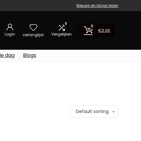
Nieuws en blogs lezen
0
0
€
0.00
Login
Vergelijken
verlanglijst
de dag
Blogs
Default sorting