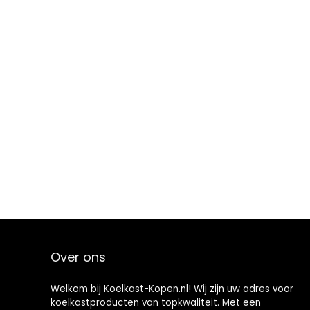
Over ons
Welkom bij Koelkast-Kopen.nl! Wij zijn uw adres voor
koelkastproducten van topkwaliteit. Met een