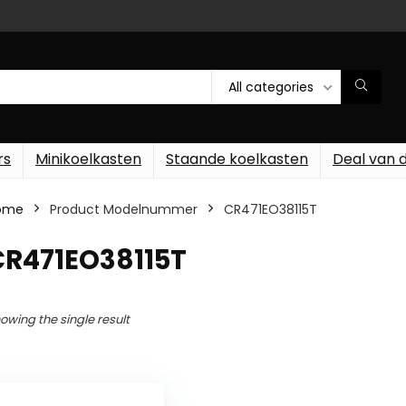
All categories
rs
Minikoelkasten
Staande koelkasten
Deal van 
ome
Product Modelnummer
‎CR471EO38115T
CR471EO38115T
owing the single result