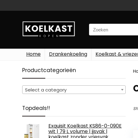
Search
for:
Home
Drankenkoeling
Koelkast & vrieze
Productcategorieën
H
‎
Select a category
Topdeals!!
Sh
Exquisit Koelkast KS86-0-090E
wit | 79 L volume | ijsvak |
koelkast zonder vriesvak