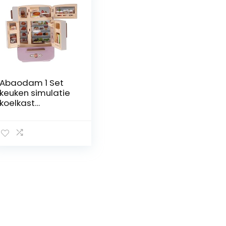
Abaodam 1 Set
keuken simulatie
koelkast
keukenmeubels
voedsel
speelgoed mini
poppenhuis
meisjes
speelgoed
meubilair mini-
meubels
accessoires voor
minikoelkasten
miniatuur Klein
huis eten